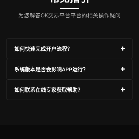
为您解答OK交易平台平台的相关操作疑问
如何快速完成开户流程？
只需访问“极速注册”页面，填写基础信息并验证，
系统版本是否会影响APP运行？
随后设定安全等级较高的密码即可。强烈建议开启
双重身份认证。
OK交易平台完美兼容目前市面上的主流硬件与系
如何联系在线专家获取帮助？
统版本。为了最佳安全性与流畅度，建议使用更新
版本，并从本官网获取正版包。
平台提供全天候客服系统，您可以通过即时聊天、
知识手册或提交反馈单来解决问题。页面右下角有
快速对话图标。